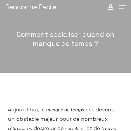
Men
Passer
Rencontre Facile
compt
au
contenu
principal
Comment socialiser quand on
manque de temps ?
Aujourd’hui, le
est devenu
manque de temps
un obstacle majeur pour de nombreux
désireux de
et de
célibataires
socialiser
trouver