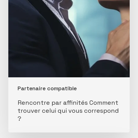
celui
qui
vous
correspond
?
Partenaire compatible
Rencontre par affinités Comment
trouver celui qui vous correspond
?