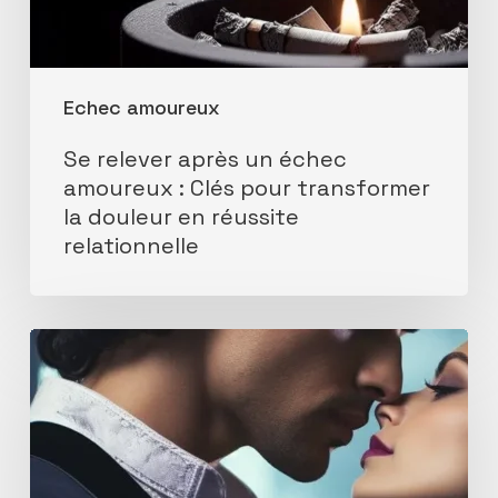
douleur
en
réussite
Echec amoureux
relationnelle
Se relever après un échec
amoureux : Clés pour transformer
la douleur en réussite
relationnelle
Rencontre
par
affinités
Comment
trouver