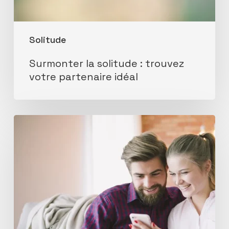
Solitude
Surmonter la solitude : trouvez
votre partenaire idéal
Éviter
arnaques
et
faux
profils
:
sécurisez