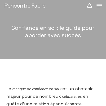
Men
Passer
Rencontre Facile
compt
au
contenu
principal
Confiance en soi : le guide pour
aborder avec succès
Le
est un obstacle
manque de confiance en soi
majeur pour de nombreux
en
célibataires
quête d’une relation épanouissante.